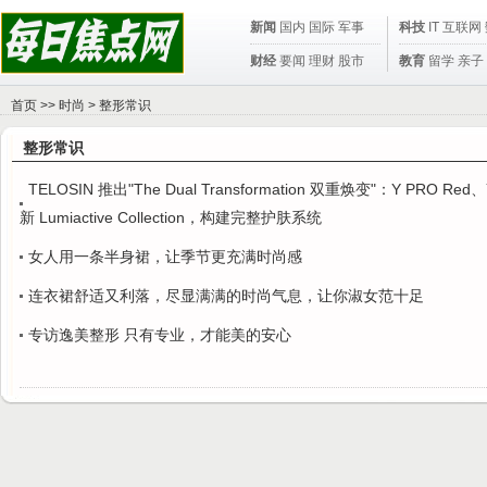
新闻
国内
国际
军事
科技
IT
互联网
财经
要闻
理财
股市
教育
留学
亲子
首页
>>
时尚
>
整形常识
整形常识
TELOSIN 推出"The Dual Transformation 双重焕变"：Y PRO Red
新 Lumiactive Collection，构建完整护肤系统
女人用一条半身裙，让季节更充满时尚感
连衣裙舒适又利落，尽显满满的时尚气息，让你淑女范十足
专访逸美整形 只有专业，才能美的安心